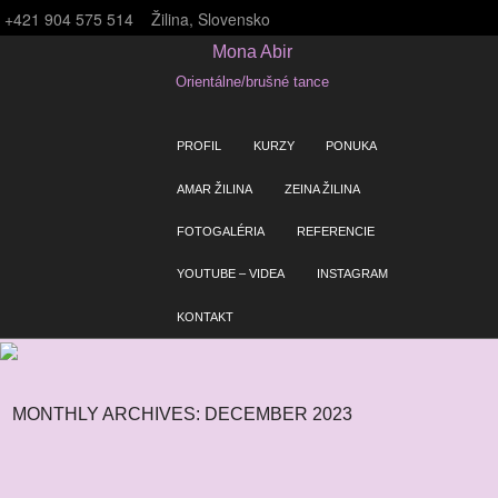
+421 904 575 514
Žilina, Slovensko
Mona Abir
Orientálne/brušné tance
SKIP TO CONTENT
PROFIL
KURZY
PONUKA
Menu
AMAR ŽILINA
ZEINA ŽILINA
FOTOGALÉRIA
REFERENCIE
YOUTUBE – VIDEA
INSTAGRAM
KONTAKT
MONTHLY ARCHIVES:
DECEMBER 2023