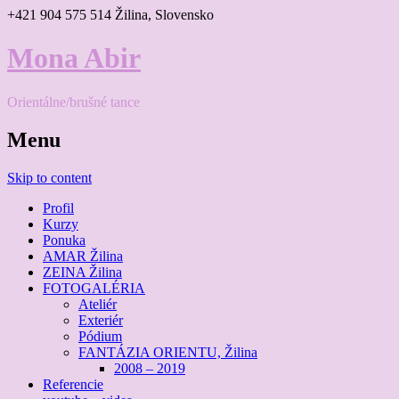
+421 904 575 514
Žilina, Slovensko
Mona Abir
Orientálne/brušné tance
Menu
Skip to content
Profil
Kurzy
Ponuka
AMAR Žilina
ZEINA Žilina
FOTOGALÉRIA
Ateliér
Exteriér
Pódium
FANTÁZIA ORIENTU, Žilina
2008 – 2019
Referencie