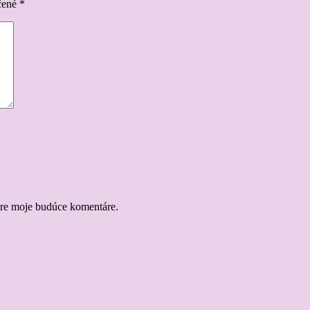
čené
*
pre moje budúce komentáre.