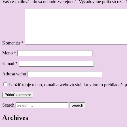
Vaša e-mailová adresa nebude zverejnená.
Vyžadované polia sú ozna
Komentár
*
Meno
*
E-mail
*
Adresa webu
Uložiť moje meno, e-mail a webovú stránku v tomto prehliadači 
Search
Archives