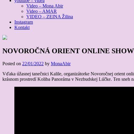
youtube – videa
Video – Mona Abir
Video – AMAR
VIDEO – ZEINA Žilina
Instagram
Kontakt
NOVOROČNÁ ORIENT ONLINE SHOW 
Posted on
22/01/2022
by
MonaAbir
Vďaka úžasnej tanečnici Kalile, organizátorke Novoročnej orient onl
krásnom prostredí Koliba Panoráma v Nezbudskej Lúčke. Ten sneh nap