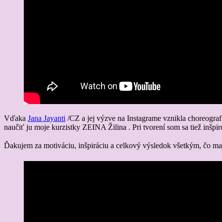
Vďaka
Jana J
ayanti
/CZ a jej výzve na Instagrame vznikla choreograf
naučiť ju moje kurzistky ZEINA Žilina . Pri tvorení som sa tiež inšp
Ďakujem za motiváciu, inšpiráciu a celkový výsledok všetkým, čo m