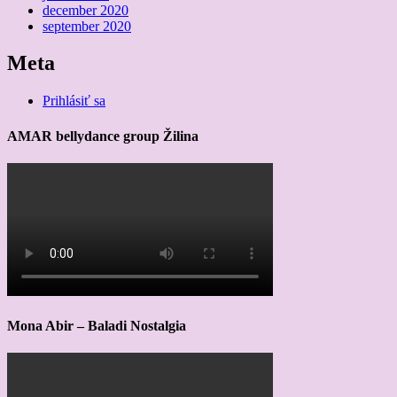
december 2020
september 2020
Meta
Prihlásiť sa
AMAR bellydance group Žilina
Mona Abir – Baladi Nostalgia