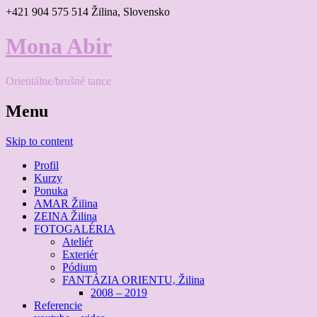
+421 904 575 514
Žilina, Slovensko
Mona Abir
Orientálne/brušné tance
Menu
Skip to content
Profil
Kurzy
Ponuka
AMAR Žilina
ZEINA Žilina
FOTOGALÉRIA
Ateliér
Exteriér
Pódium
FANTÁZIA ORIENTU, Žilina
2008 – 2019
Referencie