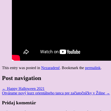
This entry was posted in
Nezaradené
. Bookmark the
permalink
.
Post navigation
←
Happy Halloween 2021
Otvárame nový kurz orientálneho tanca pre začiatočníčky v Žiline
→
Pridaj komentár