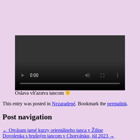
Oslava víťazstva tancom
This entry was posted in
Nezaradené
. Bookmark the
permalink
.
Post navigation
←
Otváram jarné kurzy orientálneho tanca v Žiline
Dovolenka s brušným tancom v Chorvátsku, júl 2023
→