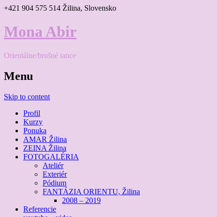
+421 904 575 514
Žilina, Slovensko
Mona Abir
Orientálne/brušné tance
Menu
Skip to content
Profil
Kurzy
Ponuka
AMAR Žilina
ZEINA Žilina
FOTOGALÉRIA
Ateliér
Exteriér
Pódium
FANTÁZIA ORIENTU, Žilina
2008 – 2019
Referencie